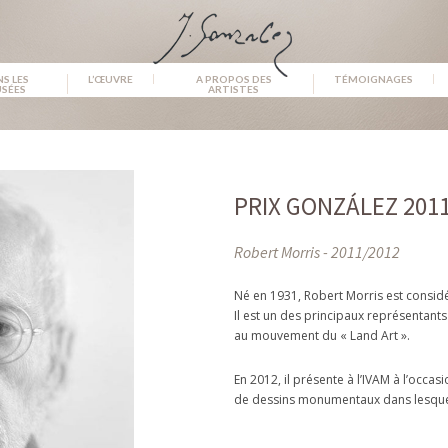
S LES
L’ŒUVRE
A PROPOS DES
TÉMOIGNAGES
SÉES
ARTISTES
PRIX GONZÁLEZ 201
Robert Morris - 2011/2012
Né en 1931, Robert Morris est considé
Il est un des principaux représentants
au mouvement du « Land Art ».
En 2012, il présente à l’IVAM à l’occa
de dessins monumentaux dans lesquels