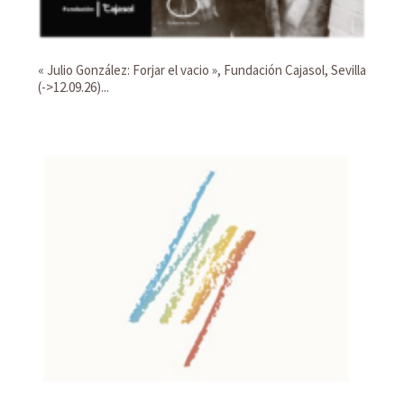
« Julio González: Forjar el vacio », Fundación Cajasol, Sevilla
(->12.09.26)...