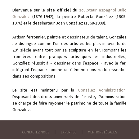
Bienvenue sur le
site officiel
du
sculpteur espagnol Julio
González
(1876-1942), la peintre Roberta González (1909-
1976) et le dessinateur Joan González (1868-1908).
Artisan ferronnier, peintre et dessinateur de talent, González
se distingue comme l’un des artistes les plus innovants du
e
20
siècle avant tout par sa sculpture en fer. Rompant les
frontières entre pratiques artistiques et industrielles,
González réussit à « dessiner dans l’espace » avec le fer,
intégrant l’espace comme un élément constructif essentiel
dans ses compositions.
Le site est maintenu par la
González Administration
.
Disposant des droits universels de l’artiste, l’Administration
se charge de faire rayonner le patrimoine de toute la famille
González.
CONTACTEZ NOUS
EXPERTISE
MENTIONS LÉGALES