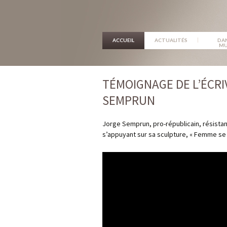
ALLER
ACCUEIL
ACTUALITÉS
DAN
MU
AU
CONTENU
TÉMOIGNAGE DE L’ÉCRI
SEMPRUN
Jorge Semprun, pro-républicain, résistant
s’appuyant sur sa sculpture, « Femme se c
Lecteur
vidéo