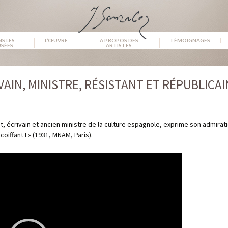
S LES
L’ŒUVRE
A PROPOS DES
TÉMOIGNAGES
SÉES
ARTISTES
VAIN, MINISTRE, RÉSISTANT ET RÉPUBLICA
, écrivain et ancien ministre de la culture espagnole, exprime son admirat
oiffant I » (1931, MNAM, Paris).