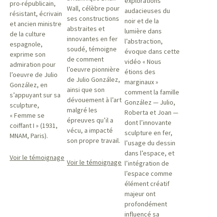
explorations
pro-républicain,
Wall, célèbre pour
audacieuses du
résistant, écrivain
ses constructions
noir et de la
et ancien ministre
abstraites et
lumière dans
de la culture
innovantes en fer
l’abstraction,
espagnole,
soudé, témoigne
évoque dans cette
exprime son
de comment
vidéo « Nous
admiration pour
l’oeuvre pionnière
étions des
l’oeuvre de Julio
de Julio González,
marginaux »
González, en
ainsi que son
comment la famille
s’appuyant sur sa
dévouement à l’art
González — Julio,
sculpture,
malgré les
Roberta et Joan —
« Femme se
épreuves qu’il a
dont l’innovante
coiffant I » (1931,
vécu, a impacté
sculpture en fer,
MNAM, Paris).
son propre travail.
l’usage du dessin
dans l’espace, et
Voir le témoignage
Voir le témoignage
l’intégration de
l’espace comme
élément créatif
majeur ont
profondément
influencé sa