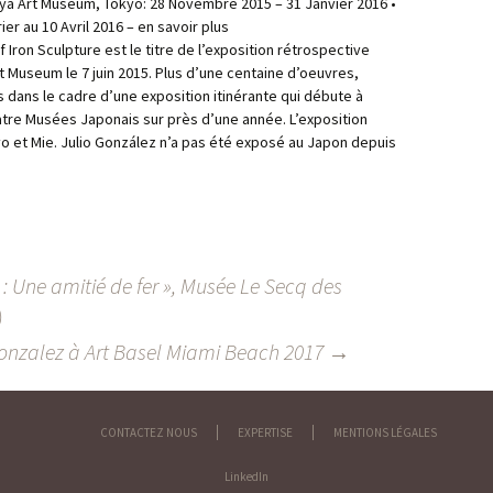
ya Art Museum, Tokyo: 28 Novembre 2015 – 31 Janvier 2016 •
ier au 10 Avril 2016 – en savoir plus
Iron Sculpture est le titre de l’exposition rétrospective
 Museum le 7 juin 2015. Plus d’une centaine d’oeuvres,
 dans le cadre d’une exposition itinérante qui débute à
uatre Musées Japonais sur près d’une année. L’exposition
 et Mie. Julio González n’a pas été exposé au Japon depuis
: Une amitié de fer », Musée Le Secq des
)
onzalez à Art Basel Miami Beach 2017
→
CONTACTEZ NOUS
EXPERTISE
MENTIONS LÉGALES
LinkedIn