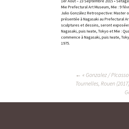
1er Août – 23 Septembre 2015 • Setaga
Mie Prefectural Art Museum, Mie : 9 févr
Julio González Retrospective: Master of 
présentée à Nagasaki au Prefectural Art
sculptures et dessins, seront exposées
Nagasaki, puis Iwate, Tokyo et Mie : Q
commence à Nagasaki, puis Iwate, Tokyo
1975.
←
« Gonzalez / Picasso 
NAVIGATION
Tournelles, Rouen (2017
DES
G
ARTICLES