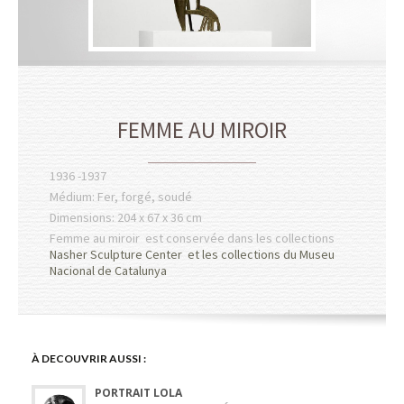
FEMME AU MIROIR
1936 -1937
Médium: Fer, forgé, soudé
Dimensions: 204 x 67 x 36 cm
Femme au miroir est conservée dans les collections
Nasher Sculpture Center
et les collections du
Museu
Nacional de Catalunya
À DECOUVRIR AUSSI :
PORTRAIT LOLA