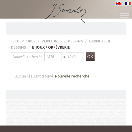
ALLER
AU
CONTENU
/
/
/
SCULPTURES
PEINTURES
DESSINS
CARNETS DE
/
DESSINS
BIJOUX / ORFÈVRERIE
OK
à
Aucun résultat trouvé.
Nouvelle recherche