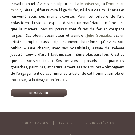
travail manuel. Avec ses sculptures -
La Montserrat
, la
Femme au
miroir
, Têtes…, il fait revivre l’âge du fer, né il y a des millénaires et
réinventé sous ses mains expertes. Pour cet orfèvre de l’art,
«plasticien du vide», l’espace devient un matériau au même titre
que la matière. Ses sculptures sont faites de fer et d’espace
forgés… Sculpteur, dessinateur et peintre ,
Julio González
est un
artiste complet, aussi exigeant envers lui-même qu’envers son
public. « Que chacun, avec ses possibilités, essaie de s’élever
jusqu’à l’œuvre d’art. Il faut insister, même plusieurs fois. C’est ce
que j’ai souvent fait…» Ses œuvres - pastels et aquarelles,
gouaches, peintures, et naturellement ses sculptures – témoignent
de l’engagement de cet immense artiste, de cet homme, simple et
modeste, “à la divagation fertile“.
BIOGRAPHIE
CONTACTEZ NOUS
EXPERTISE
MENTIONS LÉGALES