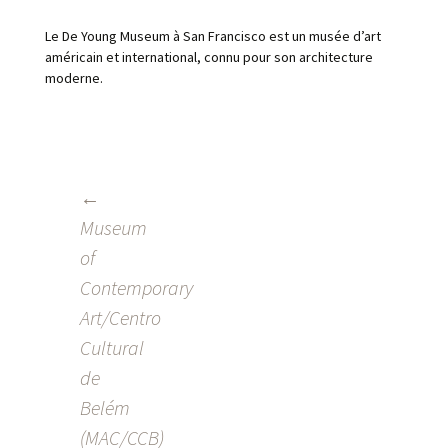
Le De Young Museum à San Francisco est un musée d’art
américain et international, connu pour son architecture
moderne.
←
POST
Museum
NAVIGATION
of
Contemporary
Art/Centro
Cultural
de
Belém
(MAC/CCB)