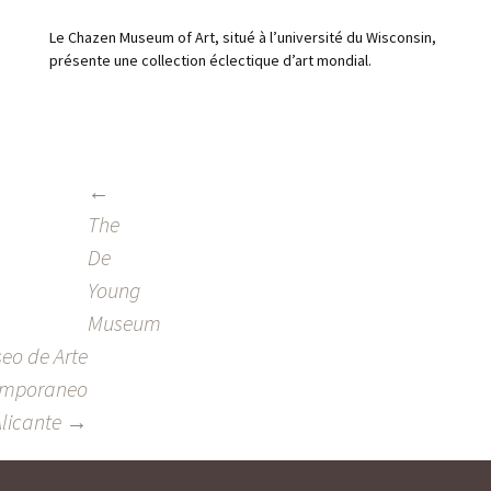
Le Chazen Museum of Art, situé à l’université du Wisconsin,
présente une collection éclectique d’art mondial.
←
POST
The
NAVIGATION
De
Young
Museum
eo de Arte
emporaneo
Alicante
→