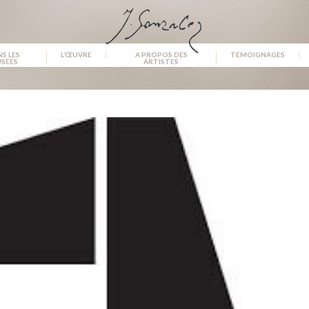
S LES
L’ŒUVRE
A PROPOS DES
TÉMOIGNAGES
SÉES
ARTISTES