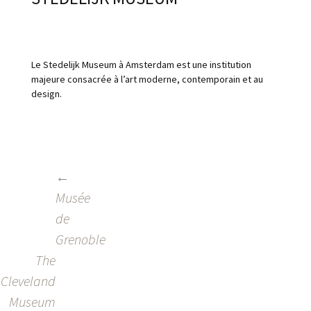
Le Stedelijk Museum à Amsterdam est une institution
majeure consacrée à l’art moderne, contemporain et au
design.
←
NAVIGATION
Musée
DES
de
ARTICLES
Grenoble
The
Cleveland
Museum