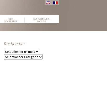
PRIX
QUI-SOMMES-
GONZÁLEZ
NOUS ?
Rechercher
Archives
Catégories