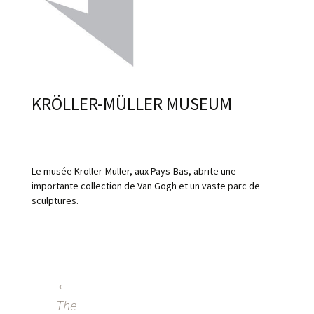
KRÖLLER-MÜLLER MUSEUM
Le musée Kröller-Müller, aux Pays-Bas, abrite une
importante collection de Van Gogh et un vaste parc de
sculptures.
←
NAVIGATION
The