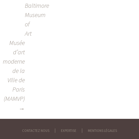
DES
Baltimore
ARTICLES
Museum
of
Art
Musée
d’art
moderne
de la
Ville de
Paris
(MAMVP)
→
CONTACTEZ NOUS
EXPERTISE
MENTIONS LÉGALES