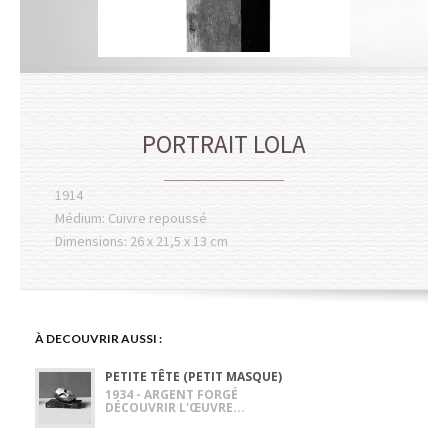
PORTRAIT LOLA
1914
Médium: Cuivre repoussé
Dimensions: 26 x 21,5 x 13 cm
À DECOUVRIR AUSSI :
PETITE TÊTE (PETIT MASQUE)
1934 - ARGENT FORGÉ
DÉCOUVRIR L'ŒUVRE...