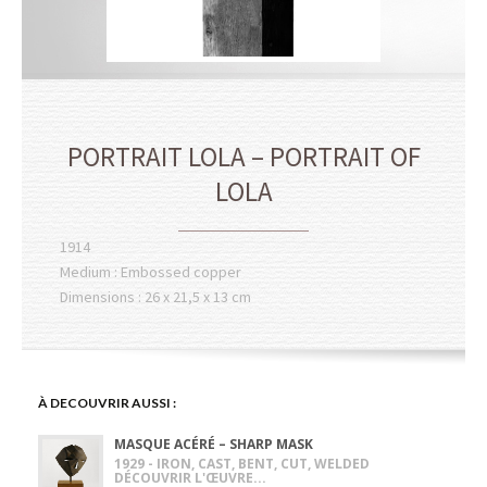
PORTRAIT LOLA – PORTRAIT OF
LOLA
1914
Medium : Embossed copper
Dimensions : 26 x 21,5 x 13 cm
À DECOUVRIR AUSSI :
MASQUE ACÉRÉ – SHARP MASK
1929 - IRON, CAST, BENT, CUT, WELDED
DÉCOUVRIR L'ŒUVRE...