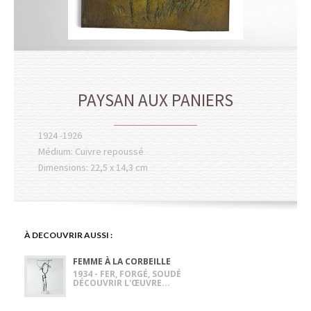
PAYSAN AUX PANIERS
1924 -1926
Médium: Cuivre repoussé
Dimensions: 22,5 x 14,3 cm
À DECOUVRIR AUSSI :
FEMME À LA CORBEILLE
1934 - FER, FORGÉ, SOUDÉ
DÉCOUVRIR L'ŒUVRE...