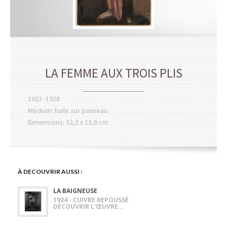
LA FEMME AUX TROIS PLIS
1923 -1928
Médium: huile sur panneau
Dimensions: 32,2 x 13,6 cm
À DECOUVRIR AUSSI :
LA BAIGNEUSE
1924 - CUIVRE REPOUSSÉ
DÉCOUVRIR L'ŒUVRE...