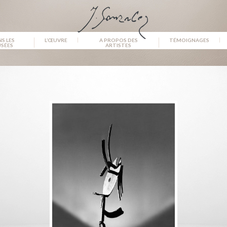
S LES
L’ŒUVRE
A PROPOS DES
TÉMOIGNAGES
SÉES
ARTISTES