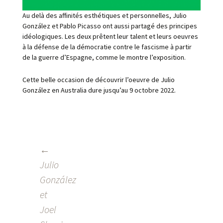
Au delà des affinités esthétiques et personnelles, Julio
González et Pablo Picasso ont aussi partagé des principes
idéologiques. Les deux prêtent leur talent et leurs oeuvres
à la défense de la démocratie contre le fascisme à partir
de la guerre d’Espagne, comme le montre l’exposition.
Cette belle occasion de découvrir l’oeuvre de Julio
González en Australia dure jusqu’au 9 octobre 2022.
←
NAVIGATION
Julio
DES
González
ARTICLES
et
Joel