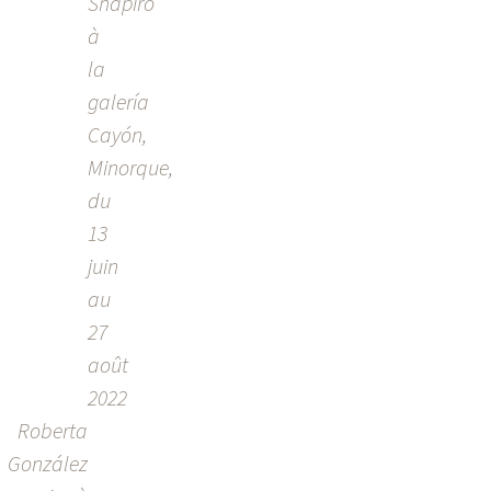
Shapiro
à
la
galería
Cayón,
Minorque,
du
13
juin
au
27
août
2022
Roberta
González