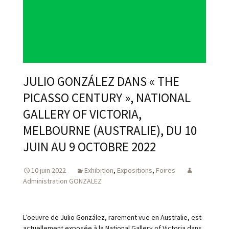
JULIO GONZÁLEZ DANS « THE
PICASSO CENTURY », NATIONAL
GALLERY OF VICTORIA,
MELBOURNE (AUSTRALIE), DU 10
JUIN AU 9 OCTOBRE 2022
10 juin 2022
Exhibition
,
Expositions
,
Foires
Administration GONZALEZ
L’oeuvre de Julio González, rarement vue en Australie, est
actuellement exposée à la National Gallery of Victoria dans