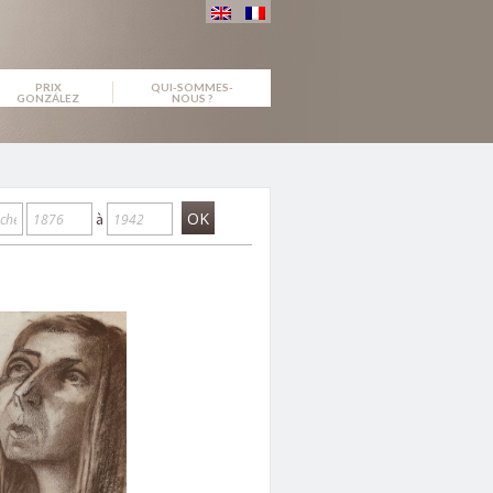
PRIX
QUI-SOMMES-
GONZÁLEZ
NOUS ?
OK
à