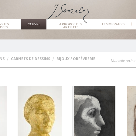
NS LES
L’ŒUVRE
A PROPOS DES
TÉMOIGNAGES
SÉES
ARTISTES
/
/
INS
CARNETS DE DESSINS
BIJOUX / ORFÈVRERIE