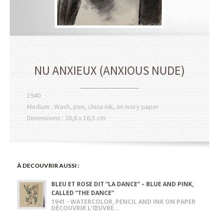
NU ANXIEUX (ANXIOUS NUDE)
1940
Medium : Wash, pen, china ink, on ivory paper
Dimensions : 26,6 x 16,5 cm
À DECOUVRIR AUSSI :
BLEU ET ROSE DIT “LA DANCE” – BLUE AND PINK,
CALLED “THE DANCE”
1941 - WATERCOLOR, PENCIL AND INK ON PAPER
DÉCOUVRIR L'ŒUVRE...