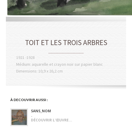
TOIT ET LES TROIS ARBRES
1921 -1928
Médium: aquarelle et crayon noir sur papier blanc
Dimensions: 10,9 x 26,2 cm
À DECOUVRIR AUSSI :
SANS_NOM
-
DÉCOUVRIR L'ŒUVRE...