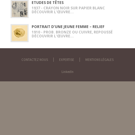
ETUDES DE TÊTES
1937 - CRAYON NOIR SUR PAPIER BLANC
DÉCOUVRIR L'ŒUVRE...
PORTRAIT D’UNE JEUNE FEMME – RELIEF
1910 - PROB. BRONZE OU CUIVRE, REPOUSSÉ
DÉCOUVRIR L'ŒUVRE...
CONTACTEZ NOUS
EXPERTISE
MENTIONS LÉGALES
LinkedIn