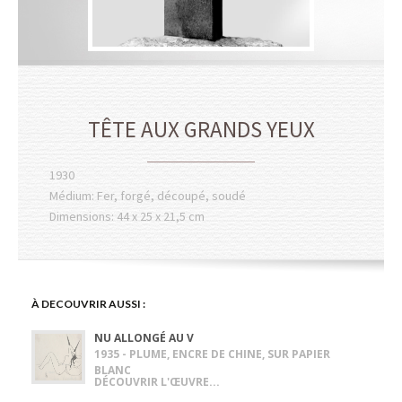
TÊTE AUX GRANDS YEUX
1930
Médium: Fer, forgé, découpé, soudé
Dimensions: 44 x 25 x 21,5 cm
À DECOUVRIR AUSSI :
NU ALLONGÉ AU V
1935 - PLUME, ENCRE DE CHINE, SUR PAPIER
BLANC
DÉCOUVRIR L'ŒUVRE...