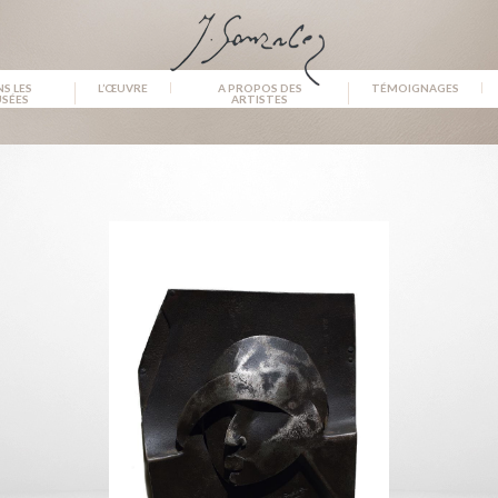
S LES
L’ŒUVRE
A PROPOS DES
TÉMOIGNAGES
SÉES
ARTISTES