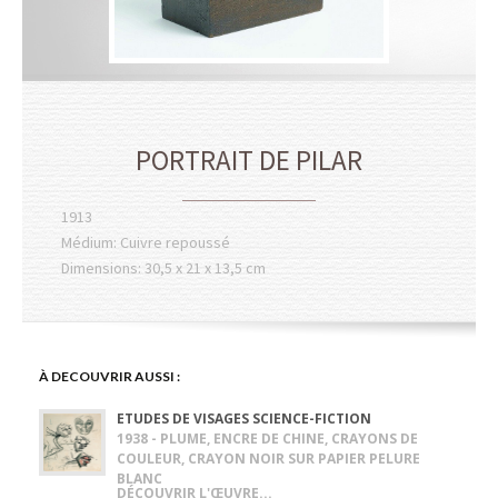
PORTRAIT DE PILAR
1913
Médium: Cuivre repoussé
Dimensions: 30,5 x 21 x 13,5 cm
À DECOUVRIR AUSSI :
ETUDES DE VISAGES SCIENCE-FICTION
1938 - PLUME, ENCRE DE CHINE, CRAYONS DE
COULEUR, CRAYON NOIR SUR PAPIER PELURE
BLANC
DÉCOUVRIR L'ŒUVRE...