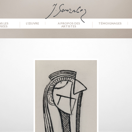
S LES
L’ŒUVRE
A PROPOS DES
TÉMOIGNAGES
SÉES
ARTISTES