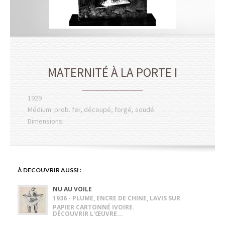
MATERNITÉ À LA PORTE I
1929
Médium: prob. fer, découpé, forgé, soudé.
Dimensions:
À DECOUVRIR AUSSI :
NU AU VOILE
1936 - PLUME, ENCRE DE CHINE, LAVIS SUR
PAPIER CARTONNÉ IVOIRE.
DÉCOUVRIR L'ŒUVRE...