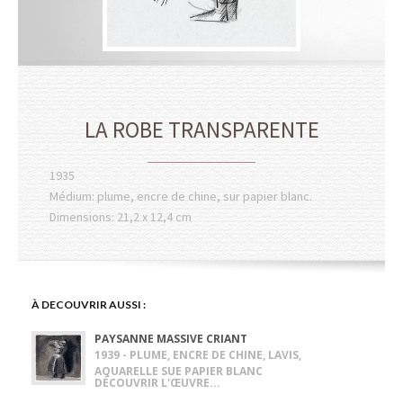
LA ROBE TRANSPARENTE
1935
Médium: plume, encre de chine, sur papier blanc.
Dimensions: 21,2 x 12,4 cm
À DECOUVRIR AUSSI :
PAYSANNE MASSIVE CRIANT
1939 - PLUME, ENCRE DE CHINE, LAVIS,
AQUARELLE SUE PAPIER BLANC
DÉCOUVRIR L'ŒUVRE...