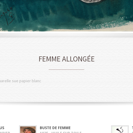
FEMME ALLONGÉE
uarelle sue papier blanc
US
BUSTE DE FEMME