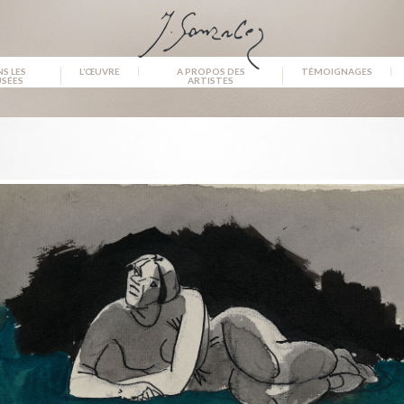
S LES
L’ŒUVRE
A PROPOS DES
TÉMOIGNAGES
SÉES
ARTISTES