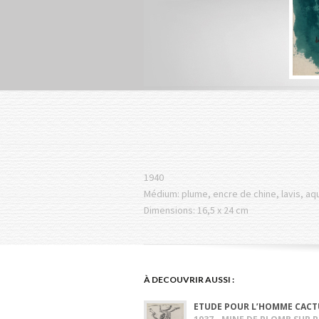
1940
Médium: plume, encre de chine, lavis, aq
Dimensions: 16,5 x 24 cm
À DECOUVRIR AUSSI :
ETUDE POUR L’HOMME CACT