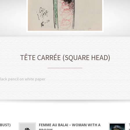
TÊTE CARRÉE (SQUARE HEAD)
black pencil on white paper
BUST)
FEMME AU BALAI – WOMAN WITH A