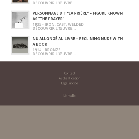
DÉCOUVRIR L'ŒUVRE...
PERSONNAGE DIT “LA PRIÈRE” – FIGURE KNOWN
AS “THE PRAYER”
1935 - IRON, CAST, WELDED
DÉCOUVRIR L'ŒUVRE...
NU ALLONGÉ AU LIVRE – RECLINING NUDE WITH
A BOOK
1914 - BRONZE
DÉCOUVRIR L'ŒUVRE...
Contact
Authentication
Legal notice
LinkedIn