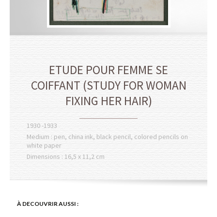
ETUDE POUR FEMME SE
COIFFANT (STUDY FOR WOMAN
FIXING HER HAIR)
1930 -1933
Medium : pen, china ink, black pencil, colored pencils on
white paper
Dimensions : 16,5 x 11,2 cm
À DECOUVRIR AUSSI :