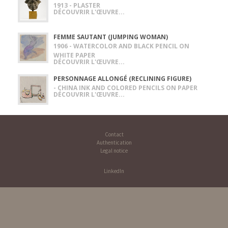
1913 - PLASTER
DÉCOUVRIR L'ŒUVRE...
FEMME SAUTANT (JUMPING WOMAN)
1906 - WATERCOLOR AND BLACK PENCIL ON
WHITE PAPER
DÉCOUVRIR L'ŒUVRE...
PERSONNAGE ALLONGÉ (RECLINING FIGURE)
- CHINA INK AND COLORED PENCILS ON PAPER
DÉCOUVRIR L'ŒUVRE...
Contact
Authentication
Legal notice
LinkedIn